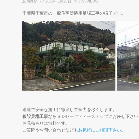
safety
2016年1月20日
3596VIEWS
千葉県千葉市の一般住宅塗装用足場工事の様子です。
迅速で安全な施工に徹底して全力を尽くします。
仮設足場工事
ならＳＤセーフティーステップにお任せ下さい
お見積もりは無料です。
ご質問やお問い合わせなども
お気軽にご相談下さい。