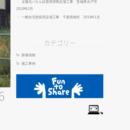
太陽光パネル設置用昇降足場工事 茨城県水戸市
2019年2月
一般住宅塗装用足場工事 千葉県柏市 2019年1月
カテゴリー
新着情報
施工事例
6