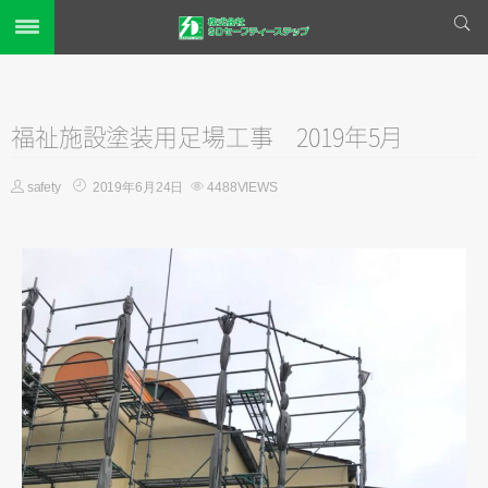
ホーム
新着情報
福祉施設塗装用足場工事 2019年5月
仮設足場工事
safety
2019年6月24日
4488VIEWS
完成までの流れ
対応エリア
施工事例
会社概要
お問い合わせ
プライバシーポリシー
リンク集
サイトマップ