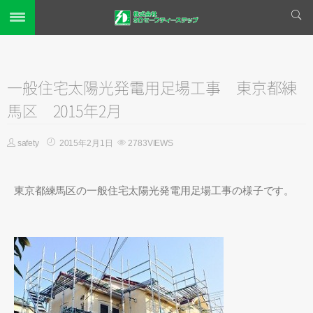
ホーム
新着情報
一般住宅太陽光発電用足場工事 東京都練
仮設足場工事
馬区 2015年2月
完成までの流れ
safety
2015年2月1日
2783VIEWS
対応エリア
施工事例
東京都練馬区の一般住宅太陽光発電用足場工事の様子です。
会社概要
お問い合わせ
プライバシーポリシー
リンク集
サイトマップ